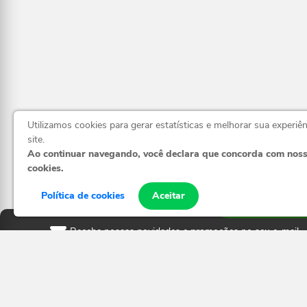
Utilizamos cookies para gerar estatísticas e melhorar sua experiê
site.
Ao continuar navegando, você declara que concorda com nos
cookies.
(55) 99985-
Política de cookies
Aceitar
Receba nossas novidades e promoções no seu e-mail
Cadastrar
Horários
Fechado
⋅ Reabre às 08:00