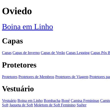
Oviedo
Boina em Linho
Capas
Capas
Capas de Inverno
Capas de Verão
Capas Legging
Capas Pós 
Protetores
Protetores
Protetores de Membros
Protetores de Viagem
Protetores pa
Vestuário
Vestuário
Boina em Linho
Bombacha
Boné
Camisa Femininas
Camis
Soft
Jaqueta de Soft
Moletom de Soft Feminino
Suéter